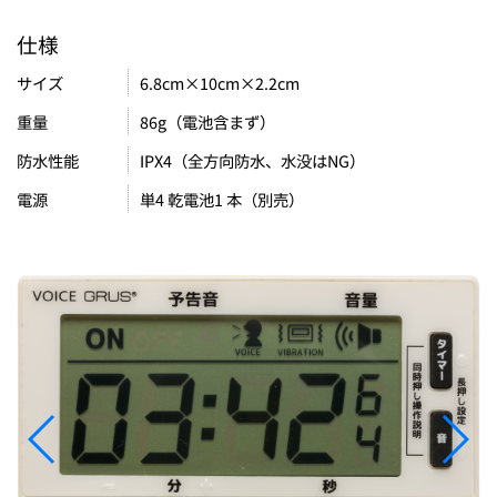
仕様
6.8cm×10cm×2.2cm
サイズ
86g（電池含まず）
重量
IPX4（全方向防水、水没はNG）
防水性能
単4 乾電池1 本（別売）
電源