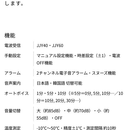
します。
機能
JJY40・JJY60
電波受信
マニュアル設定機能・時差設定（±1）・電波
手動設定
OFF機能
2チャンネル電子音アラーム・スヌーズ機能
アラーム
日本語・韓国語 切替可能
音声案内
1分・5分・10分（※5分＝0分, 5分, 10分…／10
オートボイス
分＝10分, 20分, 30分…）
大（約85dB）・中（約70dB）・小（約
音量切替
55dB）・OFF
-10℃～50℃・精度±1℃・測定間隔 約10秒
温度測定