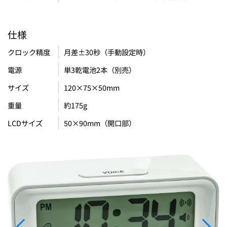
仕様
月差±30秒（手動設定時）
クロック精度
単3乾電池2本（別売）
電源
120×75×50mm
サイズ
約175g
重量
50×90mm（開口部）
LCDサイズ